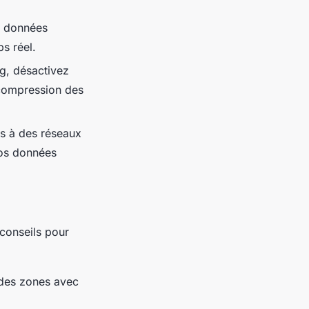
de données
s réel.
ng, désactivez
e compression des
s à des réseaux
vos données
conseils pour
 des zones avec