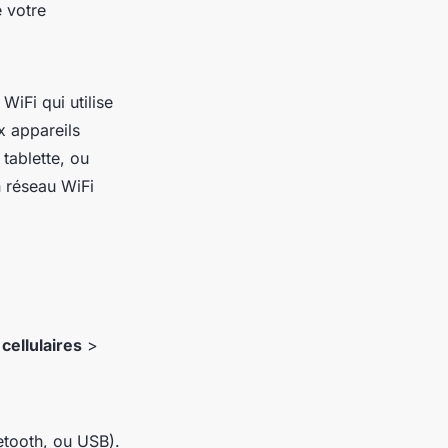
e votre
WiFi qui utilise
x appareils
tablette, ou
n réseau WiFi
cellulaires
>
etooth, ou USB).