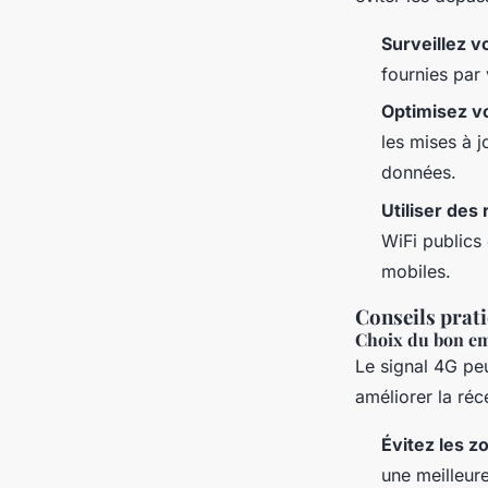
Surveillez 
fournies par
Optimisez v
les mises à j
données.
Utiliser des
WiFi publics
mobiles.
Conseils prat
Choix du bon e
Le signal 4G pe
améliorer la réc
Évitez les z
une meilleur