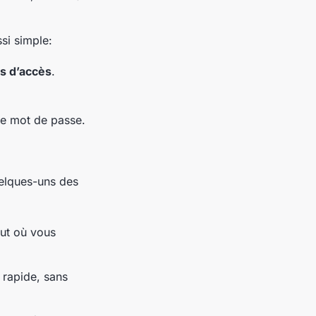
si simple:
ts d’accès
.
le mot de passe.
uelques-uns des
out où vous
 rapide, sans