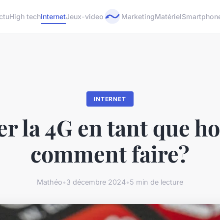
ctu
High tech
Internet
Jeux-video
Marketing
Matériel
Smartphon
INTERNET
er la 4G en tant que h
comment faire?
Mathéo
•
3 décembre 2024
•
5 min de lecture