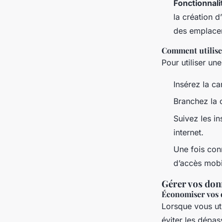
Fonctionnal
la création 
des emplace
Comment utilise
Pour utiliser un
Insérez la ca
Branchez la 
Suivez les in
internet.
Une fois con
d’accès mobil
Gérer vos don
Économiser vos 
Lorsque vous uti
éviter les dépas