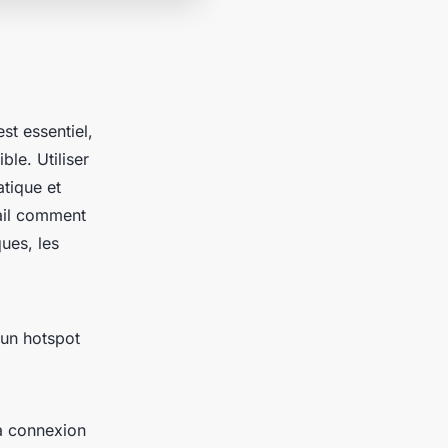
st essentiel,
le. Utiliser
tique et
tail comment
ques, les
 un hotspot
la connexion