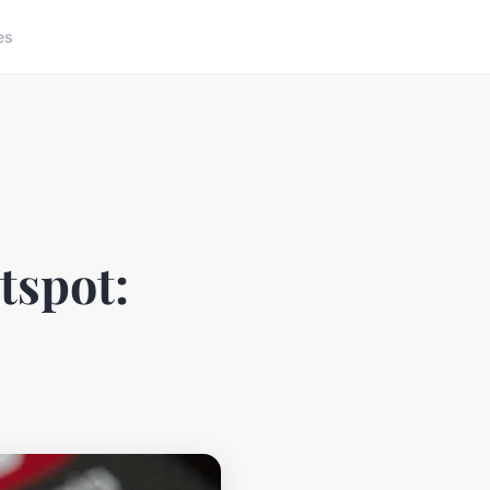
es
otspot: