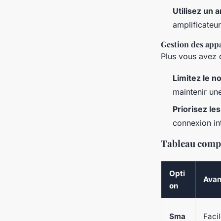
Utilisez un a
amplificateur
Gestion des appa
Plus vous avez 
Limitez le n
maintenir un
Priorisez les
connexion int
Tableau compa
Opti
Avan
on
Sma
Facil