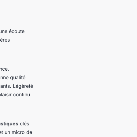
 une écoute
tères
nce.
nne qualité
rants. Légèreté
aisir continu
istiques
clés
et un micro de