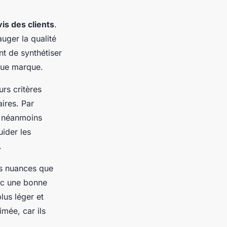
vis des clients
.
auger la qualité
nt de synthétiser
que marque.
rs critères
aires. Par
 néanmoins
uider les
.
les nuances que
vec une bonne
lus léger et
mée, car ils