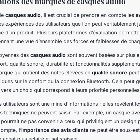
tations des marques de casques audio
 de
casques audio
, il est crucial de prendre en compte les
a
les expériences des utilisateurs que l’on peut véritablement j
e d’un produit. Plusieurs plateformes d’évaluation permette
onnant une vue d’ensemble des forces et faiblesses de cha
moyennes des
casques audio
sont souvent basées sur plusieu
fort, qualité sonore, durabilité et fonctionnalités supplément
rque qui obtient des notes élevées en
qualité sonore
peut
tiques sur le confort ou la connexion Bluetooth. Cela peut g
ers un choix qui correspond à leurs priorités personnelles
s utilisateurs sont une mine d’informations : elles révèlent 
ons techniques ne peuvent saisir. Par exemple, un casque a
 pourrait ne pas convenir à ceux qui privilégient un design p
compte, l’
importance des avis clients
ne peut être sous-esti
 achat plus éclairé et satisfaisant.