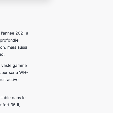
, l’année 2021 a
pprofondie
ion, mais aussi
io.
sa vaste gamme
. Leur série WH-
uit active
nlable dans le
fort 35 II,