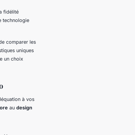
 fidélité
e technologie
 de comparer les
stiques uniques
e un choix
o
déquation à vos
nore
au
design