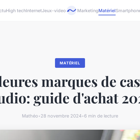
ctu
High tech
Internet
Jeux-video
Marketing
Matériel
Smartphon
MATÉRIEL
leures marques de ca
udio: guide d'achat 20
Mathéo
•
28 novembre 2024
•
6 min de lecture