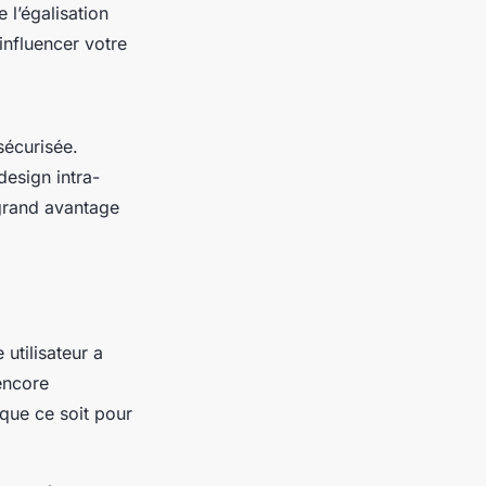
 l’égalisation
influencer votre
 sécurisée.
design intra-
 grand avantage
utilisateur a
 encore
 que ce soit pour