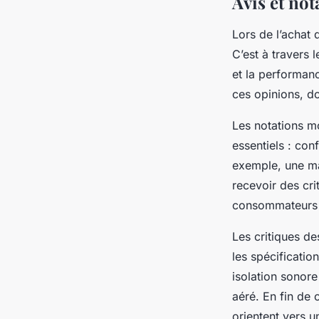
Avis et no
Lors de l’achat
C’est à travers 
et la performanc
ces opinions, d
Les notations 
essentiels : con
exemple, une ma
recevoir des cri
consommateurs v
Les critiques de
les spécificati
isolation sonore
aéré. En fin de 
orientent vers un