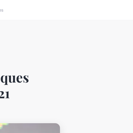
es
sques
21