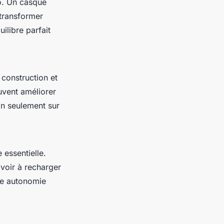
o. Un casque
 transformer
libre parfait
 construction et
uvent améliorer
on seulement sur
 essentielle.
voir à recharger
ne autonomie