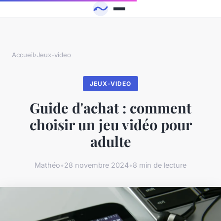
Accueil
›
Jeux-video
JEUX-VIDEO
Guide d'achat : comment
choisir un jeu vidéo pour
adulte
Mathéo
•
28 novembre 2024
•
8 min de lecture